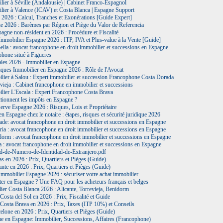
ier à Séville (Andalousie) | Cabinet Franco-Espagnol
lier à Valence (ICAV) et Costa Blanca | Espagne Support
2026 : Calcul, Tranches et Exonérations [Guide Expert]
e 2026 : Barèmes par Région et Piège du Valor de Referencia
agne non-résident en 2026 : Procédure et Fiscalité
mmobilier Espagne 2026 : ITP, IVA et Plus-value à la Vente [Guide]
lla : avocat francophone en droit immobilier et successions en Espagne
hone situé à Figueres
les 2026 - Immobilier en Espagne
iques Immobilier en Espagne 2026 : Rôle de l'Avocat
lier à Salou : Expert immobilier et succession Francophone Costa Dorada
vieja : Cabinet francophone en immobilier et successions
lier L'Escala : Expert Francophone Costa Brava
ionnent les impôts en Espagne ?
erve Espagne 2026 : Risques, Lois et Propriétaire
n Espagne chez le notaire : étapes, risques et sécurité juridique 2026
de: avocat francophone en droit immobilier et successions en Espagne
ia : avocat francophone en droit immobilier et successions en Espagne
orm : avocat francophone en droit immobilier et successions en Espagne
 : avocat francophone en droit immobilier et successions en Espagne
d-de-Numero-de-Identidad-de-Extranjero.pdf
s en 2026 : Prix, Quartiers et Pièges (Guide)
ante en 2026 : Prix, Quartiers et Pièges (Guide)
mmobilier Espagne 2026 : sécuriser votre achat immobilier
er en Espagne ? Une FAQ pour les acheteurs français et belges
er Costa Blanca 2026 : Alicante, Torrevieja, Benidorm
 Costa del Sol en 2026 : Prix, Fiscalité et Guide
 Costa Brava en 2026 : Prix, Taxes (ITP 10%) et Conseils
elone en 2026 : Prix, Quartiers et Pièges (Guide)
ue en Espagne: Immobilier, Successions, Affaires (Francophone)