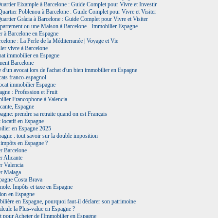
uartier Eixample à Barcelone : Guide Complet pour Vivre et Investir
uartier Poblenou à Barcelone : Guide Complet pour Vivre et Visiter
uartier Gràcia à Barcelone : Guide Complet pour Vivre et Visiter
partement ou une Maison à Barcelone - Immobilier Espagne
er à Barcelone en Espagne
elone : La Perle de la Méditerranée | Voyage et Vie
ler vivre à Barcelone
hat immobilier en Espagne
ment Barcelone
le d'un avocat lors de l'achat d'un bien immobilier en Espagne
cats franco-espagnol
ocat immobilier Espagne
gne : Profession et Fruit
ilier Francophone à Valencia
icante, Espagne
pagne: prendre sa retraite quand on est Français
 locatif en Espagne
lier en Espagne 2025
agne : tout savoir sur la double imposition
 impôts en Espagne ?
er Barcelone
r Alicante
r Valencia
er Malaga
pagne Costa Brava
gnole. Impôts et taxe en Espagne
tion en Espagne
bilière en Espagne, pourquoi faut-il déclarer son patrimoine
lcule la Plus-value en Espagne ?
 pour Acheter de l'Immobilier en Espagne