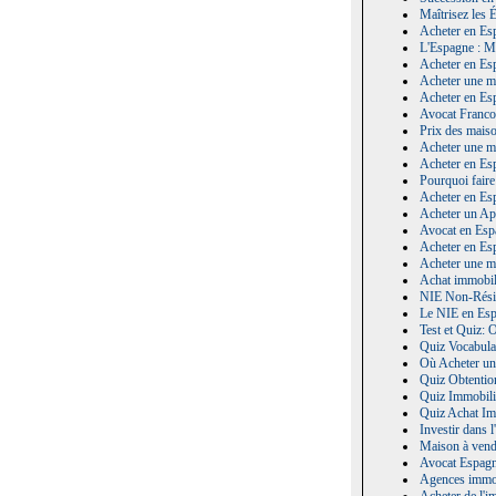
Maîtrisez les 
Acheter en Es
L'Espagne : M
Acheter en Es
Acheter une m
Acheter en Es
Avocat Franco
Prix des maiso
Acheter une ma
Acheter en Es
Pourquoi faire
Acheter en Esp
Acheter un Ap
Avocat en Esp
Acheter en Esp
Acheter une m
Achat immobil
NIE Non-Résid
Le NIE en Espa
Test et Quiz: 
Quiz Vocabula
Où Acheter une
Quiz Obtentio
Quiz Immobilie
Quiz Achat Im
Investir dans 
Maison à vendr
Avocat Espagn
Agences immob