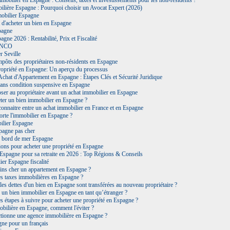
mmobilier en Espagne : Conseils, taxes et investissements pour les non-résidents !
lière Espagne : Pourquoi choisir un Avocat Expert (2026)
mobilier Espagne
 d'acheter un bien en Espagne
pagne
agne 2026 : Rentabilité, Prix et Fiscalité
ANCO
r Seville
impôts des propriétaires non-résidents en Espagne
ropriété en Espagne: Un aperçu du processus
Achat d'Appartement en Espagne : Étapes Clés et Sécurité Juridique
sans condition suspensive en Espagne
ser au propriétaire avant un achat immobilier en Espagne
er un bien immobilier en Espagne ?
connaitre entre un achat immobilier en France et en Espagne
rte l'immobilier en Espagne ?
ilier Espagne
pagne pas cher
 bord de mer Espagne
ns pour acheter une propriété en Espagne
Espagne pour sa retraite en 2026 : Top Régions & Conseils
er Espagne fiscalité
ins cher un appartement en Espagne ?
es taxes immobilières en Espagne ?
 les dettes d'un bien en Espagne sont transférées au nouveau propriétaire ?
r un bien immobilier en Espagne en tant qu’étranger ?
es étapes à suivre pour acheter une propriété en Espagne ?
bilière en Espagne, comment l'éviter ?
ionne une agence immobilière en Espagne ?
gne pour un français