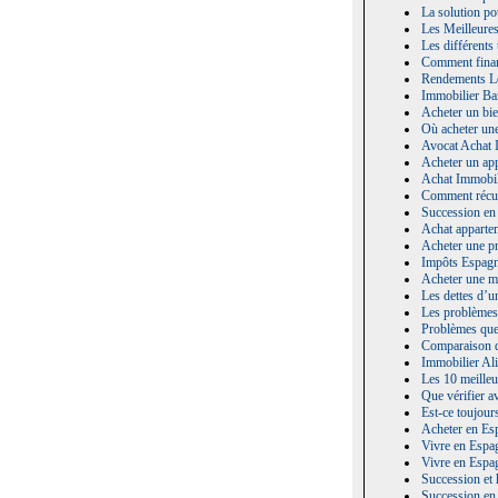
La solution po
Les Meilleure
Les différents
Comment finan
Rendements Lo
Immobilier Bar
Acheter un bie
Où acheter un
Avocat Achat 
Acheter un app
Achat Immobili
Comment récup
Succession en
Achat apparte
Acheter une pr
Impôts Espagn
Acheter une ma
Les dettes d’u
Les problèmes 
Problèmes que 
Comparaison de
Immobilier Ali
Les 10 meilleu
Que vérifier a
Est-ce toujour
Acheter en Es
Vivre en Espa
Vivre en Espagn
Succession et 
Succession en