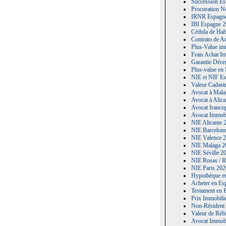
Succession Esp
Procuration No
IRNR Espagne 
IBI Espagne 20
Cédula de Habi
Contrato de Ar
Plus-Value im
Frais Achat I
Garantie Déce
Plus-value en 
NIE et NIF Esp
Valeur Cadastr
Avocat à Malag
Avocat à Alica
Avocat francop
Avocat Immobi
NIE Alicante 
NIE Barcelone
NIE Valence 2
NIE Malaga 20
NIE Séville 2
NIE Rosas / R
NIE Paris 202
Hypothèque en
Acheter en Es
Testament en E
Prix Immobili
Non-Résident e
Valeur de Réfé
Avocat Immobi