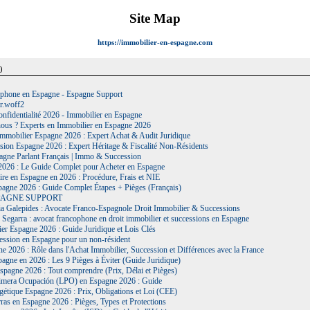
Site Map
https://immobilier-en-espagne.com
0
phone en Espagne - Espagne Support
r.woff2
onfidentialité 2026 - Immobilier en Espagne
us ? Experts en Immobilier en Espagne 2026
Immobilier Espagne 2026 : Expert Achat & Audit Juridique
sion Espagne 2026 : Expert Héritage & Fiscalité Non-Résidents
agne Parlant Français | Immo & Succession
026 : Le Guide Complet pour Acheter en Espagne
re en Espagne en 2026 : Procédure, Frais et NIE
pagne 2026 : Guide Complet Étapes + Pièges (Français)
ESPAGNE SUPPORT
lia Galepides : Avocate Franco-Espagnole Droit Immobilier & Successions
 Segarra : avocat francophone en droit immobilier et successions en Espagne
er Espagne 2026 : Guide Juridique et Lois Clés
cession en Espagne pour un non-résident
e 2026 : Rôle dans l'Achat Immobilier, Succession et Différences avec la France
agne en 2026 : Les 9 Pièges à Éviter (Guide Juridique)
pagne 2026 : Tout comprendre (Prix, Délai et Pièges)
rimera Ocupación (LPO) en Espagne 2026 : Guide
rgétique Espagne 2026 : Prix, Obligations et Loi (CEE)
ras en Espagne 2026 : Pièges, Types et Protections