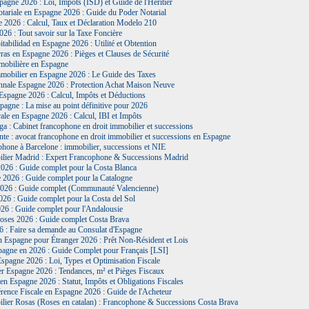
agne 2026 : Loi, Impôts (ISD) et Guide de l'Héritier
tariale en Espagne 2026 : Guide du Poder Notarial
2026 : Calcul, Taux et Déclaration Modelo 210
26 : Tout savoir sur la Taxe Foncière
tabilidad en Espagne 2026 : Utilité et Obtention
ras en Espagne 2026 : Pièges et Clauses de Sécurité
mobilière en Espagne
mmobilier en Espagne 2026 : Le Guide des Taxes
nnale Espagne 2026 : Protection Achat Maison Neuve
Espagne 2026 : Calcul, Impôts et Déductions
agne : La mise au point définitive pour 2026
ale en Espagne 2026 : Calcul, IBI et Impôts
a : Cabinet francophone en droit immobilier et successions
nte : avocat francophone en droit immobilier et successions en Espagne
hone à Barcelone : immobilier, successions et NIE
lier Madrid : Expert Francophone & Successions Madrid
2026 : Guide complet pour la Costa Blanca
 2026 : Guide complet pour la Catalogne
026 : Guide complet (Communauté Valencienne)
26 : Guide complet pour la Costa del Sol
026 : Guide complet pour l'Andalousie
oses 2026 : Guide complet Costa Brava
6 : Faire sa demande au Consulat d'Espagne
 Espagne pour Étranger 2026 : Prêt Non-Résident et Lois
pagne en 2026 : Guide Complet pour Français [LSI]
spagne 2026 : Loi, Types et Optimisation Fiscale
er Espagne 2026 : Tendances, m² et Pièges Fiscaux
n Espagne 2026 : Statut, Impôts et Obligations Fiscales
rence Fiscale en Espagne 2026 : Guide de l'Acheteur
lier Rosas (Roses en catalan) : Francophone & Successions Costa Brava