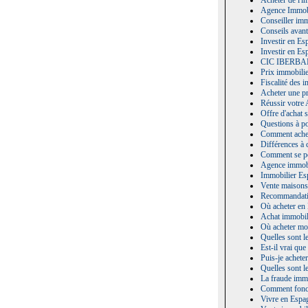
Acheter de l'i
Agence Immobi
Conseiller im
Conseils avant
Investir en Es
Investir en Esp
CIC IBERB
Prix immobilie
Fiscalité des 
Acheter une p
Réussir votre 
Offre d'achat 
Questions à po
Comment achet
Différences à 
Comment se po
Agence immob
Immobilier Es
Vente maisons
Recommandatio
Où acheter en 
Achat immobili
Où acheter mo
Quelles sont l
Est-il vrai que
Puis-je achete
Quelles sont l
La fraude immo
Comment fonct
Vivre en Espa