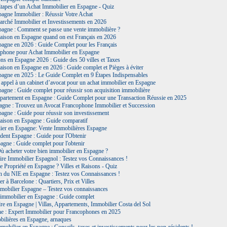
Étapes d’un Achat Immobilier en Espagne - Quiz
pagne Immobilier : Réussir Votre Achat
arché Immobilier et Investissements en 2026
pagne : Comment se passe une vente immobilière ?
aison en Espagne quand on est Français en 2026
pagne en 2026 : Guide Complet pour les Français
phone pour Achat Immobilier en Espagne
ns en Espagne 2026 : Guide des 50 villes et Taxes
ison en Espagne en 2026 : Guide complet et Pièges à éviter
pagne en 2025 : Le Guide Complet en 9 Étapes Indispensables
 appel à un cabinet d’avocat pour un achat immobilier en Espagne
agne : Guide complet pour réussir son acquisition immobilière
partement en Espagne : Guide Complet pour une Transaction Réussie en 2025
agne : Trouvez un Avocat Francophone Immobilier et Succession
agne : Guide pour réussir son investissement
aison en Espagne : Guide comparatif
ier en Espagne: Vente Immobilières Espagne
ent Espagne : Guide pour l'Obtenir
gne : Guide complet pour l'obtenir
Où acheter votre bien immobilier en Espagne ?
ire Immobilier Espagnol : Testez vos Connaissances !
 Propriété en Espagne ? Villes et Raisons - Quiz
n du NIE en Espagne : Testez vos Connaissances !
r à Barcelone : Quartiers, Prix et Villes
mobilier Espagne – Testez vos connaissances
l'immobilier en Espagne : Guide complet
e en Espagne | Villas, Appartements, Immobilier Costa del Sol
e : Expert Immobilier pour Francophones en 2025
ilières en Espagne, arnaques