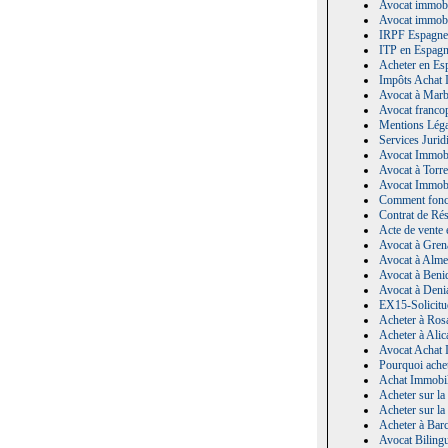
Avocat immobil
Avocat immobi
IRPF Espagne 
ITP en Espagn
Acheter en Esp
Impôts Achat I
Avocat à Marbe
Avocat francop
Mentions Léga
Services Jurid
Avocat Immobi
Avocat à Torre
Avocat Immobi
Comment fonct
Contrat de Rés
Acte de vente e
Avocat à Grena
Avocat à Almer
Avocat à Benid
Avocat à Denia
EX15-Solicitu
Acheter à Rosa
Acheter à Alic
Avocat Achat I
Pourquoi achet
Achat Immobili
Acheter sur la
Acheter sur la
Acheter à Barc
Avocat Biling