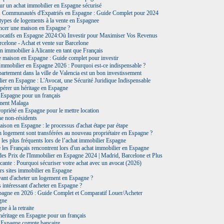
ur un achat immobilier en Espagne sécurisé
s Communautés d'Expatriés en Espagne : Guide Complet pour 2024
 types de logements à la vente en Espagnee
cer une maison en Espagne ?
catifs en Espagne 2024:Où Investir pour Maximiser Vos Revenus
celone - Achat et vente sur Barcelone
n immobilier à Alicante en tant que Français
e maison en Espagne : Guide complet pour investir
Immobilier en Espagne 2026 : Pourquoi est-ce indispensable ?
artement dans la ville de Valencia est un bon investissement
er en Espagne : L'Avocat, une Sécurité Juridique Indispensable
érer un héritage en Espagne
 Espagne pour un français
ment Malaga
opriété en Espagne pour le mettre location
e non-résidents
ison en Espagne : le processus d'achat étape par étape
n logement sont transférées au nouveau propriétaire en Espagne ?
les plus fréquents lors de l’achat immobilier Espagne
les Français rencontrent lors d'un achat immobilier en Espagne
s Prix de l'Immobilier en Espagne 2024 | Madrid, Barcelone et Plus
cante : Pourquoi sécuriser votre achat avec un avocat (2026)
rs sites immobilier en Espagne
vant d'acheter un logement en Espagne ?
s intéressant d'acheter en Espagne ?
pagne en 2026 : Guide Complet et Comparatif Louer/Acheter
gne
e à la retraite
héritage en Espagne pour un français
 Espagne compte bancaire