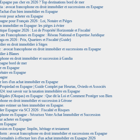
Espagne pas cher en 2026 ? Top destinations bord de mer
a : avocat francophone en droit immobilier et successions en Espagne
'achat d'un bien immobilier en Espagne
savoir pour acheter en Espagne
agne pour Français 2026 : Loi, Notaire et Pièges
n immobilier en Espagne: les pièges à éviter
tique Espagne 2026 : Loi de Propriété Horizontale et Fiscalité
ats Francophones en Espagne : Réseau National et Expertise Juridique
ga en 2026 : Prix, Quartiers et Fiscalité (Guide)
ier en droit immobilier à Sitges
 : avocat francophone en droit immobilier et successions en Espagne
lier à Blanes
phone en droit immobilier et succession à Gandia
pagne bord de mer
er en Espagne
étaire en Espagne
pagne
re lors d'un achat immobilier en Espagne
 Propiedad en Espagne | Guide Complet par Heurtas, Oviedo et Associés
024: tout savoir sur la taxation immobilière en Espagne
légales (Okupas) en Espagne : Que dit la Loi et Comment Protéger son Bien
hone en droit immobilier et succession à Gérone
Faire estimer un bien immobilier en Espagne.
er Espagne via SCI 2026 : Fiscalité et Risques
phone en Espagne - Sécurisez Votre Achat Immobilier et Succession
ur acheter en Espagne
 en Espagne
ssion en Espagne: Impôts, héritage et testament
orm : avocat francophone en droit immobilier et successions en Espagne
ormalités à effectuer lors d'un achat immobilier en Espagne 2026