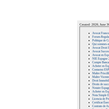
Created: 2026, June 3
Avocat Franco
Forum-Regula
Politique de C
Qui sommes-no
Avocat Droit 
Avocat Succes
Avocat en Esp
NIE Espagne 2
Compte Bancai
Acheter en Es
Contactez 
Maître Priscil
Maître Vicente
Droit Immobili
Droits de suc
Notaire Espagn
Acheter en Esp
Nota Simple Es
Licencia de P
Certificat Éne
Contrato de Ar