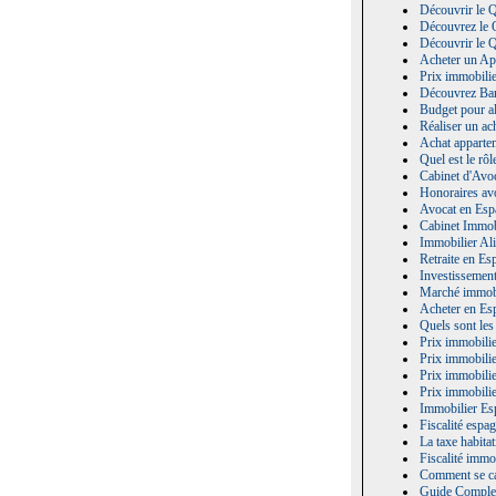
Découvrir le Q
Découvrez le Q
Découvrir le Q
Acheter un Ap
Prix immobili
Découvrez Barc
Budget pour al
Réaliser un ac
Achat apparte
Quel est le rô
Cabinet d'Avo
Honoraires av
Avocat en Espa
Cabinet Immob
Immobilier Al
Retraite en Es
Investissement
Marché immobi
Acheter en Esp
Quels sont les
Prix immobili
Prix immobilie
Prix immobilie
Prix immobili
Immobilier Es
Fiscalité espa
La taxe habita
Fiscalité immo
Comment se ca
Guide Complet