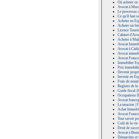
Où acheter en 
Avocat à Murci
Le processus d
Ce qu'il faut 
Acheter en Esp
Acheter un bie
Licence Touris
Cabinet d'Avoc
Acheter à Mala
Avocat Immobil
Avocat à Cádiz
Avocat immobi
Avocat Franco
Immobilier Es
Prix immobili
Devenir propri
Investir en Es
Frais de notai
Registro de la
Guide fiscal 2
Occupations Il
Avocat francop
La tasacion | 
Achat Immobili
Avocat Franco
Tout savoir po
Coût de la vie
Droit de succe
Avocat à Benid
Démarches et f