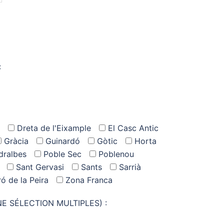
:
Dreta de l'Eixample
El Casc Antic
Gràcia
Guinardó
Gòtic
Horta
dralbes
Poble Sec
Poblenou
Sant Gervasi
Sants
Sarrià
ró de la Peira
Zona Franca
 SÉLECTION MULTIPLES) :