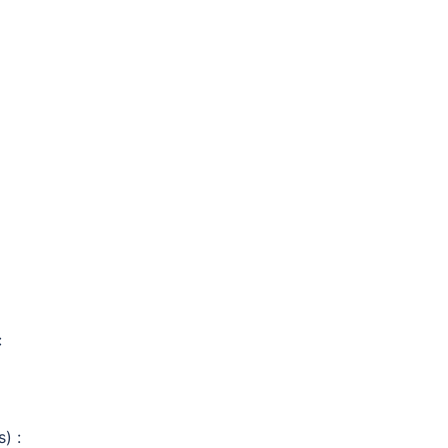
:
) :