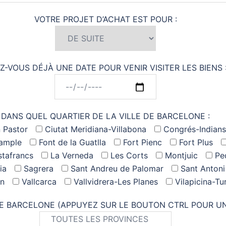
VOTRE PROJET D’ACHAT EST POUR :
Z-VOUS DÉJÀ UNE DATE POUR VENIR VISITER LES BIENS 
DANS QUEL QUARTIER DE LA VILLE DE BARCELONE :
 Pastor
Ciutat Meridiana-Villabona
Congrés-Indians
xample
Font de la Guatlla
Fort Pienc
Fort Plus
tafrancs
La Verneda
Les Corts
Montjuic
Pe
ia
Sagrera
Sant Andreu de Palomar
Sant Antoni
ón
Vallcarca
Vallvidrera-Les Planes
Vilapicina-Tu
E BARCELONE (APPUYEZ SUR LE BOUTON CTRL POUR UNE