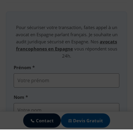
Pour sécuriser votre transaction, faites appel à un
avocat en Espagne parlant français. Je souhaite un
audit juridique sécurisé en Espagne. Nos
avocats
francophones en Espagne
vous répondent sous
24h.
Prénom *
Nom *
🍪
📞 Contact
⚖️ Devis Gratuit
Email *