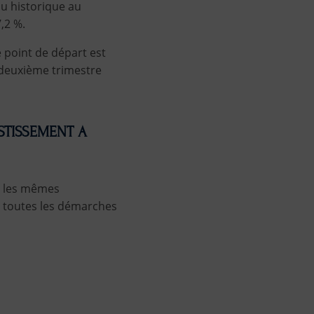
au historique au
,2 %.
e point de départ est
 deuxième trimestre
STISSEMENT A
as les mêmes
er toutes les démarches