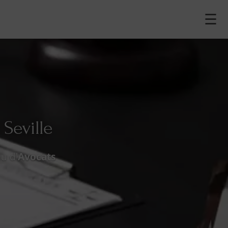
☰
 Seville
u d'
Avocats