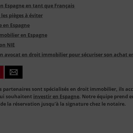
 Espagne en tant que Français
les pièges à éviter
re en Espagne
mmobilier en Espagne
on NIE
n avocat en droit immobilier pour sécuriser son achat 
 partenaires sont spécialisés en droit immobilier, ils a
qui souhaitent
investir en Espagne
. Notre équipe prend e
de la réservation jusqu'à la signature chez le notaire.