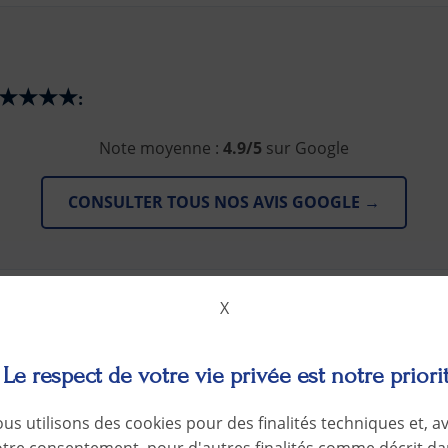
s ★★★★★:
Note moyenne :
4.9/5
sur Google
CONSULTER TOUS NOS AVIS GOOGLE →
X
Le respect de votre vie privée est notre priori
ILS PARLENT DE NOTRE EXPERTISE
us utilisons des cookies pour des finalités techniques et, a
otre consentement, pour d'autres finalités comme décrit da