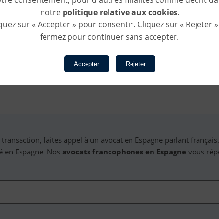
notre
politique relative aux cookies
.
iquez sur « Accepter » pour consentir. Cliquez sur « Rejeter »
fermez pour continuer sans accepter.
Accepter
Rejeter
 transaction, faites appel à un avocat en Espagne parlant français.
sé en Espagne. Nos
avocats francophones en Espagne
vous rép