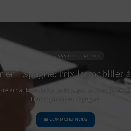
PLUS DE 15 ANS D'EXPÉRIENCE
 en Espagne: Prix immobilier à
otre achat immobilier en Espagne avec notre résea
Francophone en Espagne.
⚖️ CONTACTEZ-NOUS