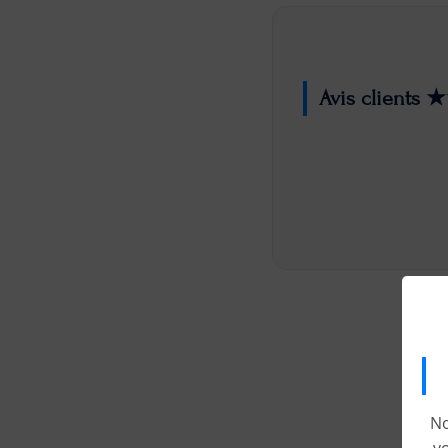
Avis client
No
v