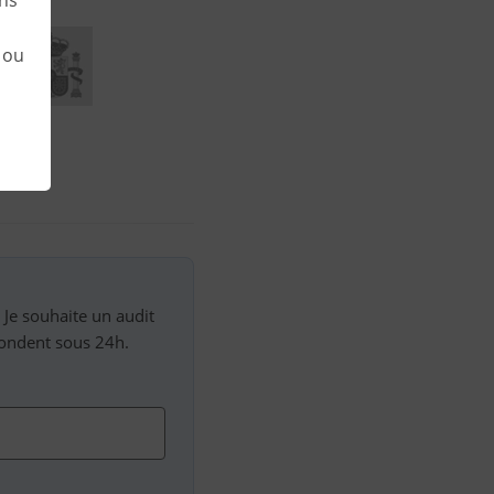
 ou
 Je souhaite un audit
ondent sous 24h.