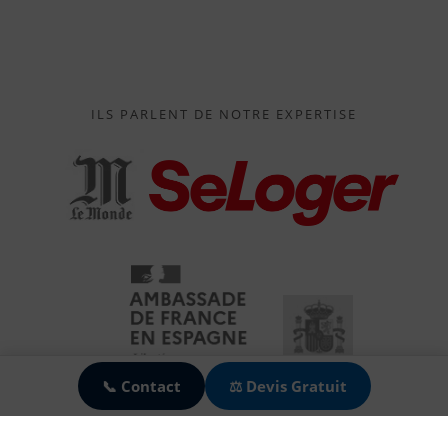
ILS PARLENT DE NOTRE EXPERTISE
🍪
📞 Contact
⚖️ Devis Gratuit