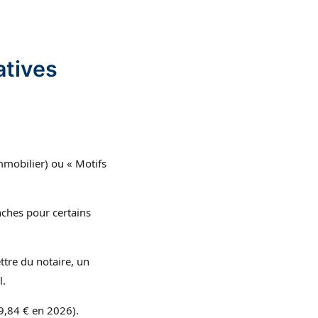
atives
mmobilier) ou « Motifs
nches pour certains
lettre du notaire, un
l.
9,84 € en 2026).