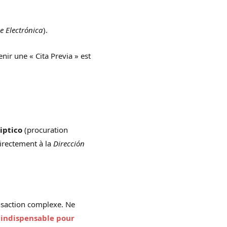
e Electrónica
).
enir une « Cita Previa » est
iptico
(procuration
directement à la
Dirección
ransaction complexe. Ne
 indispensable pour