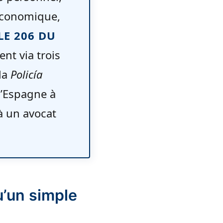
 économique,
LE 206 DU
tient via trois
la
Policía
 d’Espagne à
à un avocat
qu’un simple