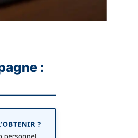
pagne :
L’OBTENIR ?
o personnel,