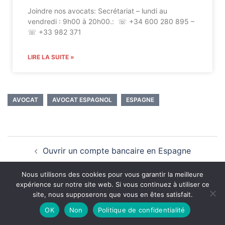
Joindre nos avocats: Secrétariat – lundi au
vendredi : 9h00 à 20h00.: ☏ +34 600 280 895 –
☏ +33 982 371
LIRE LA SUITE »
AVOCAT
AVOCAT ESPAGNOL
ESPAGNE
Ouvrir un compte bancaire en Espagne
Nous utilisons des cookies pour vous garantir la meilleure
Météo en Espagne climat agréable toute l’année
expérience sur notre site web. Si vous continuez à utiliser ce
site, nous supposerons que vous en êtes satisfait.
OK
Non
Politique de confidentialité