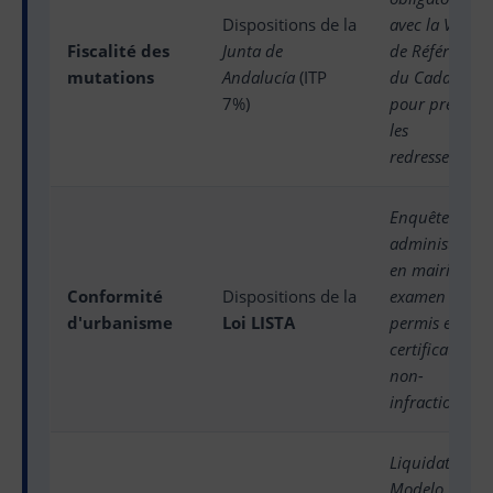
Dispositions de la
avec la Valeur
Fiscalité des
Junta de
de Référence
mutations
Andalucía
(ITP
du Cadastre
7%)
pour prévenir
les
redressements
Enquête
administrativ
en mairie,
Conformité
Dispositions de la
examen des
d'urbanisme
Loi LISTA
permis et des
certificats de
non-
infraction.
Liquidation d
Modelo 650 et