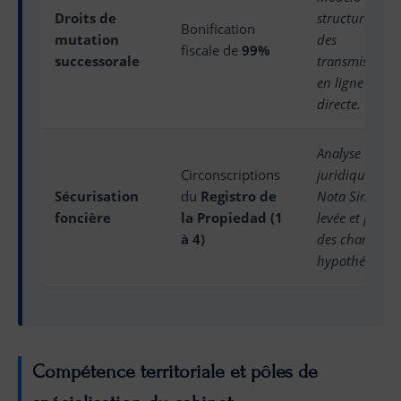
Droits de
structuration
Bonification
mutation
des
fiscale de
99%
successorale
transmissions
en ligne
directe.
Analyse
Circonscriptions
juridique de l
Sécurisation
du
Registro de
Nota Simple,
foncière
la Propiedad (1
levée et purge
à 4)
des charges
hypothécaires
Compétence territoriale et pôles de