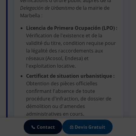
vérifications d'ordre public auprès de la
Delegación de Urbanismo
de la mairie de
Marbella :
Licencia de Primera Ocupación (LPO) :
Vérification de l'existence et de la
validité du titre, condition requise pour
la légalité des raccordements aux
réseaux (Acosol, Endesa) et
l'exploitation locative.
Certificat de situation urbanistique :
Obtention des pièces officielles
confirmant l'absence de toute
procédure d'infraction, de dossier de
démolition ou d'amendes
🍪
administratives en cours.
Vérification du statut DAFO :
Pour les
📞 Contact
⚖️ Devis Gratuit
domaines et villas situés en zone rurale