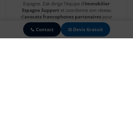
Espagne. Zak dirige l'équipe d'
Immobilier
Espagne Support
et coordonne son réseau
🍪
d'
avocats francophones partenaires
pour
sécuriser vos achats et successions.
📞 Contact
⚖️ Devis Gratuit
Tous les dossiers sont supervisés par des
avocats inscrits au barreau espagnol (Colegio
de Abogados - ICAM, ICAB, etc.), garantissant
une assurance responsabilité civile
professionnelle pour chaque transaction.
✅
Cet article a été écrit en collaboration avec:
Maître Galepides
, avocate en droit immobilier
inscrite au
Colegio de Malaga et au barreau
de Paris
(ICAMALAGA n°7753) et Maître
Segarra Avocat en droit immobilier inscrit au
Colegio de Orihuela. 20 ans d'expérience en
transactions immobilières en Espagne
Découvrir notre expertise →