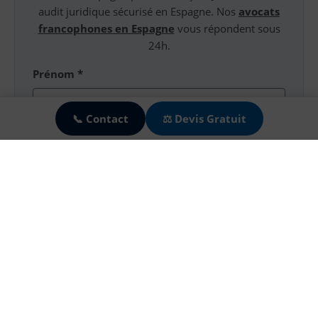
audit juridique sécurisé en Espagne. Nos
avocats
francophones en Espagne
vous répondent sous
24h.
Prénom *
🍪
📞 Contact
⚖️ Devis Gratuit
Nom *
Email *
Téléphone