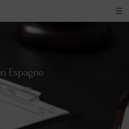
☰
en Espagne
u d'
Avocats