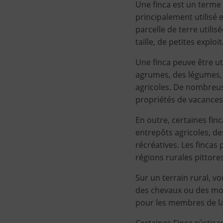
Une finca est un terme 
principalement utilisé
parcelle de terre utilis
taille, de petites explo
Une finca peuve être uti
agrumes, des légumes, e
agricoles. De nombreus
propriétés de vacances 
En outre, certaines fi
entrepôts agricoles, des
récréatives. Les fincas
régions rurales pittor
Sur un terrain rural, v
des chevaux ou des mou
pour les membres de la 
Certaines Finca rústic