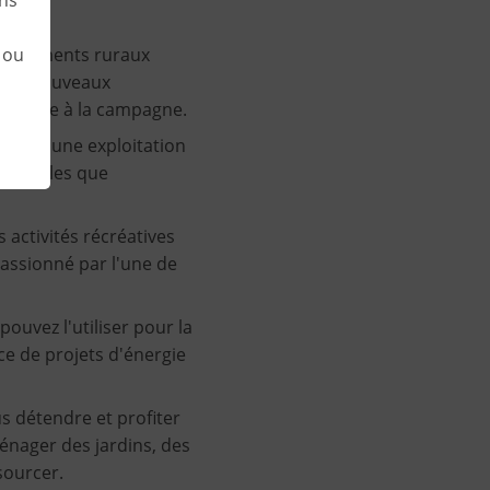
 ou
n logements ruraux
e de nouveaux
hentique à la campagne.
visager une exploitation
on, telles que
 activités récréatives
 passionné par l'une de
ouvez l'utiliser pour la
ace de projets d'énergie
s détendre et profiter
ménager des jardins, des
sourcer.