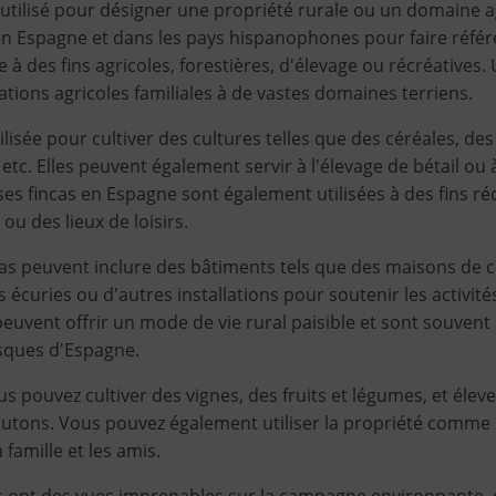
utilisé pour désigner une propriété rurale ou un domaine a
 en Espagne et dans les pays hispanophones pour faire réfé
ée à des fins agricoles, forestières, d'élevage ou récréatives.
itations agricoles familiales à de vastes domaines terriens.
lisée pour cultiver des cultures telles que des céréales, des 
tc. Elles peuvent également servir à l'élevage de bétail ou à
es fincas en Espagne sont également utilisées à des fins r
ou des lieux de loisirs.
ncas peuvent inclure des bâtiments tels que des maisons de
 écuries ou d'autres installations pour soutenir les activité
 peuvent offrir un mode de vie rural paisible et sont souvent
esques d'Espagne.
ous pouvez cultiver des vignes, des fruits et légumes, et éle
tons. Vous pouvez également utiliser la propriété comme 
famille et les amis.
as ont des vues imprenables sur la campagne environnante, 