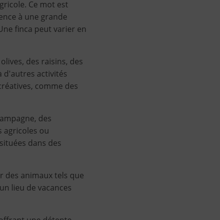
gricole. Ce mot est
rence à une grande
 Une finca peut varier en
olives, des raisins, des
 d'autres activités
écréatives, comme des
 campagne, des
s agricoles ou
 situées dans des
ver des animaux tels que
un lieu de vacances
offrant une détente