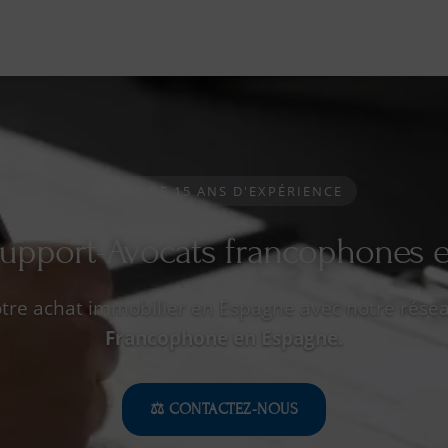
PLUS DE 15 ANS D'EXPÉRIENCE
upport-Avocats francophones 
otre achat immobilier en Espagne avec notre résea
Francophone en Espagne.
⚖️ CONTACTEZ-NOUS