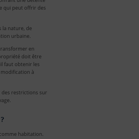
 qui peut offrir des
 la nature, de
tation urbaine.
a transformer en
propriété doit être
l faut obtenir les
 modification à
 des restrictions sur
vage.
 ?
er comme habitation.