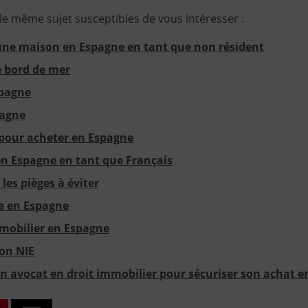
 le même sujet susceptibles de vous intéresser :
ne maison en Espagne en tant que non résident
 bord de mer
spagne
pagne
r pour acheter en Espagne
 Espagne en tant que Français
les pièges à éviter
re en Espagne
mmobilier en Espagne
on NIE
n avocat en droit immobilier pour sécuriser son achat 