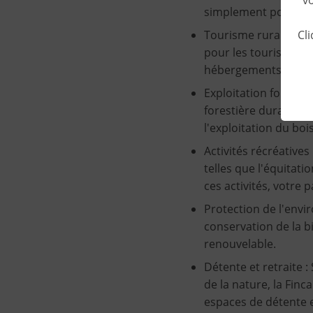
simplement pour votr
Cl
Tourisme rural : En 
pour les touristes.
hébergements pour ac
Exploitation forestiè
forestière durable en
l'exploitation du bo
Activités récréatives
telles que l'équitati
ces activités, votre 
Protection de l'envi
conservation de la bi
renouvelable.
Détente et retraite 
de la nature, la Fin
espaces de détente e