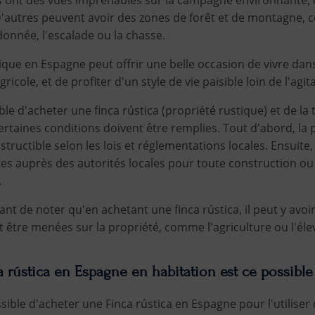
D'autres peuvent avoir des zones de forêt et de montagne, ce
onnée, l'escalade ou la chasse.
ique en Espagne peut offrir une belle occasion de vivre dans
ricole, et de profiter d'un style de vie paisible loin de l'agi
ible d'acheter une finca rústica (propriété rustique) et de l
certaines conditions doivent être remplies. Tout d'abord, la 
uctible selon les lois et réglementations locales. Ensuite, i
es auprès des autorités locales pour toute construction ou
.
nt de noter qu'en achetant une finca rústica, il peut y avoir
nt être menées sur la propriété, comme l'agriculture ou l'éle
 rústica en Espagne en habitation est ce possible
possible d'acheter une Finca rústica en Espagne pour l'utilis