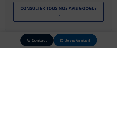
CONSULTER TOUS NOS AVIS GOOGLE
→
🍪
📞 Contact
⚖️ Devis Gratuit
ILS PARLENT DE NOTRE EXPERTISE