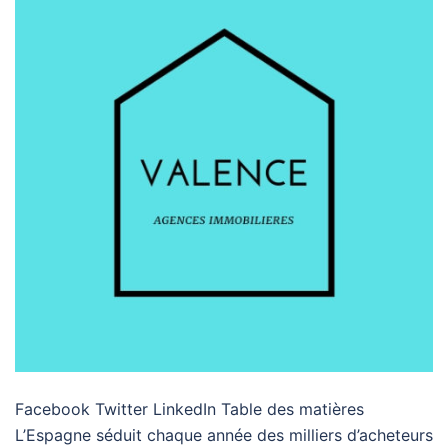
Facebook Twitter LinkedIn Table des matières
L’Espagne séduit chaque année des milliers d’acheteurs