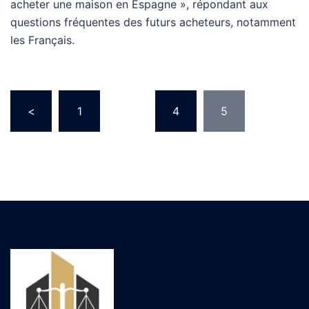
acheter une maison en Espagne », répondant aux
questions fréquentes des futurs acheteurs, notamment
les Français.
Pagination
<
1
…
4
5
des
publications