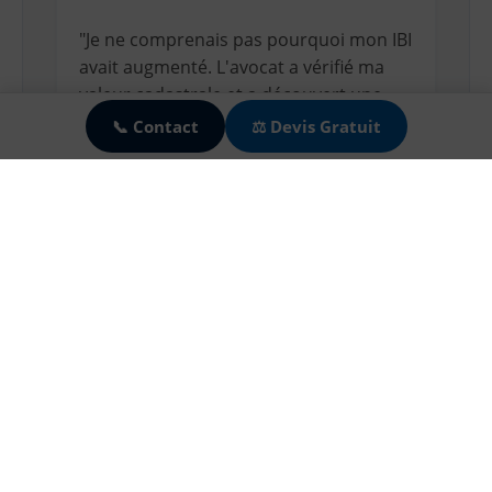
"Je ne comprenais pas pourquoi mon IBI
avait augmenté. L'avocat a vérifié ma
🍪
valeur cadastrale et a découvert une
erreur de métrage du garage."
📞 Contact
⚖️ Devis Gratuit
— Marc H.
Le 20/11/2025
★★★★★
"Indispensable pour calculer mon impôt
de non-résidente (IRNR). Les
explications sur la différence avec la
valeur de marché sont très claires."
— Sophie V.
Le 05/01/2026