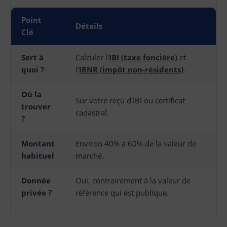
Point
Détails
Clé
Sert à
Calculer l'
IBI (taxe foncière)
et
quoi ?
l'
IRNR (impôt non-résidents)
.
Où la
Sur votre reçu d'IBI ou certificat
trouver
cadastral.
?
Montant
Environ 40% à 60% de la valeur de
habituel
marché.
Donnée
Oui, contrairement à la valeur de
privée ?
référence qui est publique.