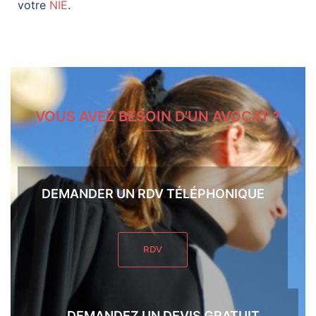
votre
NIE
.
VOUS AVEZ BESOIN D'UN AVOCAT ?
DEMANDER UN RDV TÉLÉPHONIQUE
RDV
DEMANDEZ UN DEVIS GRATUIT