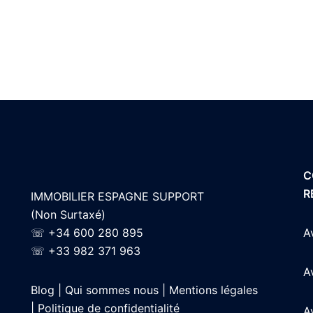
C
R
IMMOBILIER ESPAGNE SUPPORT
(Non Surtaxé)
☏
+34 600 280 895
A
☏
+33 982 371 963
A
Blog |
Qui sommes nous |
Mentions légales
|
Politique de confidentialité
A