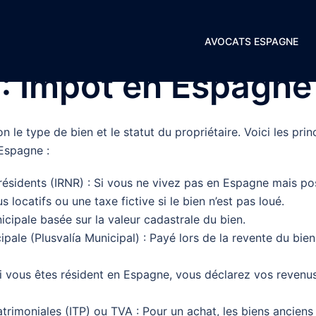
AVOCATS ESPAGNE
 :
Impôt en Espagne
n le type de bien et le statut du propriétaire. Voici les pri
Espagne :
résidents (IRNR) : Si vous ne vivez pas en Espagne mais p
 locatifs ou une taxe fictive si le bien n’est pas loué.
nicipale basée sur la valeur cadastrale du bien.
ipale (Plusvalía Municipal) : Payé lors de la revente du bien
Si vous êtes résident en Espagne, vous déclarez vos revenus
trimoniales (ITP) ou TVA : Pour un achat, les biens anciens 