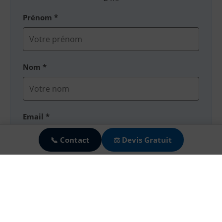
Prénom *
Nom *
🍪
Email *
📞 Contact
⚖️ Devis Gratuit
Téléphone
Motif de la demande *