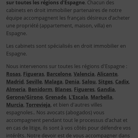
sur toutes les régions d'Espagne
. Chacun des
cabinets en droit immobilier partenaires de notre
équipe accompagnent les français désireux d’acheter
une propriété (appartement, maison, villa) en
Espagne.
Les cabinets sont spécialisés en droit immobilier en
Espagne.
Nous intervenons sur toutes les régions d'Espagne :
Rosas
,
Figueras
,
Barcelone
,
Valencia
,
Alicante
,
Madrid
,
Seville
,
Malaga
,
Denia
,
Salou
,
Sitges
,
Cadix
,
Almeria
,
Benidorm
,
Blanes
,
Figueres
,
Gandia
,
Gerone/Girone
,
Grenade
,
L'Escala
,
Marbella
,
Murcia
,
Torrevieja
, et bien d'autres villes
espagnoles.. Nos avocats (abogados) vous
accompagnent pendant tout le processus d’achat et
en cas de litige, ils sont à vos côtés pour défendre vos
intérêts. Notre devoir est de vous accompagner dans